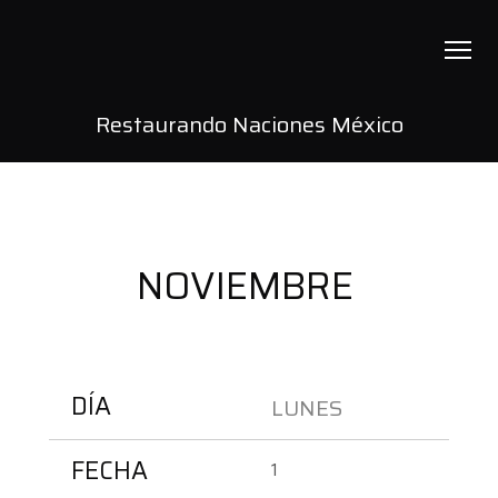
Restaurando Naciones México
Restaurando Naciones México
Ministerios
Eventos
NOVIEMBRE
Devocional
Metamorfósis
Blog
DÍA
LUNES 
Contacto
FECHA
1