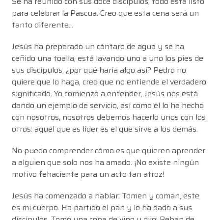
Se ha reunido con sus doce discípulos, todo está listo
para celebrar la Pascua. Creo que esta cena será un
tanto diferente...
Jesús ha preparado un cántaro de agua y se ha
ceñido una toalla, está lavando uno a uno los pies de
sus discípulos, ¿por qué haría algo así? Pedro no
quiere que lo haga, creo que no entiende el verdadero
significado. Yo comienzo a entender, Jesús nos está
dando un ejemplo de servicio, así como él lo ha hecho
con nosotros, nosotros debemos hacerlo unos con los
otros: aquel que es líder es el que sirve a los demás.
No puedo comprender cómo es que quieren aprender
a alguien que solo nos ha amado. ¡No existe ningún
motivo fehaciente para un acto tan atroz!
Jesús ha comenzado a hablar: Tomen y coman, este
es mi cuerpo. Ha partido el pan y lo ha dado a sus
discípulos. Tomó una copa de vino y dijo: Beban de