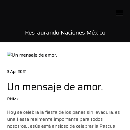
Restaurando Naciones México
Restaurando Naciones México
Ministerios
Eventos
3 Apr 2021
Devocional
Un mensaje de amor.
Metamorfósis
RNMx
Blog
Hoy se celebra la fiesta de los panes sin levadura, es
Contacto
una fiesta realmente importante para todos
nosotros. Jesús está ansioso de celebrar la Pascua